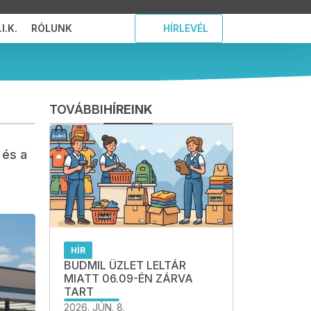
I.K.
RÓLUNK
HÍRLEVÉL
TOVÁBBI
HÍREINK
 és a
HÍR
BUDMIL ÜZLET LELTÁR
MIATT 06.09-ÉN ZÁRVA
TART
2026. JÚN. 8.