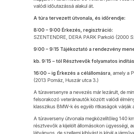
valódi időutazássá alakul át.
A túra tervezett útvonala, és időrendje:
8:00 – 9:00 Érkezés, regisztráció:
SZENTENDRE, DERA PARK Parkoló (2000 Szen
9:00 – 9:15 Tájékoztató a rendezvény menet
kb. 9:15 – tól Résztvevők folyamatos indítá
16:00 – ig Érkezés a célállomásra
, amely a 
(2013 Pomáz, Huszár utca 3.)
A túraversenyre a nevezés már lezárult, de mi
felsorakozó veteránautók között valódi élmény
klasszikus BMW-k és egyéb ritkaságok várják a
A túraverseny útvonala megközelítőleg 140 km
résztvevők a kijelölt állomásokon ügyességi, au
látványos, de szellemi kihívást is kínál a jármű