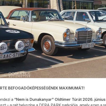
LÉRTE BEFOGADÓKÉPESSÉGÉNEK MAXIMUMÁT!
endezi a
“Nem is Dunakanyar” Oldtimer Túrát 2026. június 
észt – a rajt helyszíne a DERA PARK parkolója, amely ezen a r