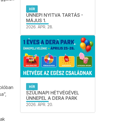
HÍR
ÜNNEPI NYITVA TARTÁS -
MÁJUS 1.
2026. ÁPR. 28.
kolóban
HÍR
SZÜLINAPI HÉTVÉGÉVEL
a”,
ÜNNEPEL A DERA PARK
2026. ÁPR. 20.
sak