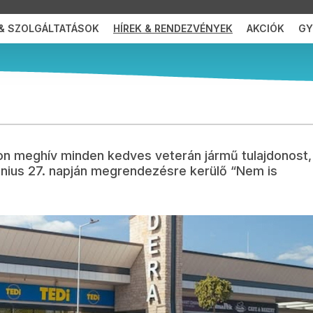
 & SZOLGÁLTATÁSOK
HÍREK & RENDEZVÉNYEK
AKCIÓK
GY.
ER TÚRA
n meghív minden kedves veterán jármű tulajdonost,
únius 27. napján megrendezésre kerülő “Nem is