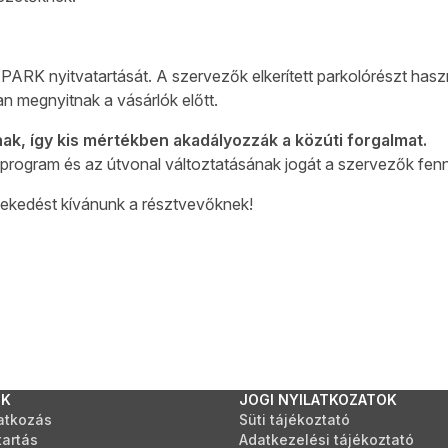
PARK nyitvatartását. A szervezők elkerített parkolórészt hasz
 megnyitnak a vásárlók előtt.
nak, így kis mértékben akadályozzák a közúti forgalmat.
program és az útvonal változtatásának jogát a szervezők fennt
ekedést kívánunk a résztvevőknek!
NK
JOGI NYILATKOZATOK
atkozás
Süti tájékoztató
tartás
Adatkezelési tájékoztató