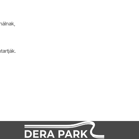
nálnak,
artják.