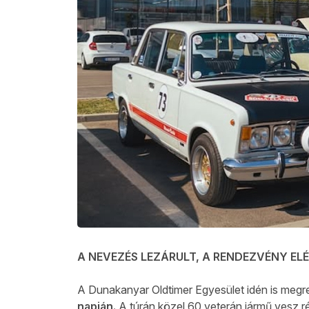
A NEVEZÉS LEZÁRULT, A RENDEZVÉNY E
A Dunakanyar Oldtimer Egyesület idén is megr
napján.
A túrán közel 60 veterán jármű vesz r