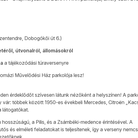
tendre, Dobogókői út 6.)
éről, útvonalról, állomásokról
sa
a tájékozódási túraversenyre
Pomázi Művelődési Ház parkolója lesz!
nden érdeklődőt szívesen látunk nézőként a helyszínen! A par
 vár: többek között 1950-es évekbeli Mercedes, Citroën „Kacs
 látogatókat.
 hosszúságú, a Pilis, és a Zsámbéki-medence érintésével. A
tós és elméleti feladatokat is teljesítenek, így a verseny nemc
vezetőknek.