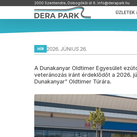
2000 Szentendre, Dobogókői út 6.
|
info@derapark.hu
ÜZLETEK
“NEM IS DUNAKANYAR” OLDTIM
2026. JÚNIUS 26.
HÍR
A Dunakanyar Oldtimer Egyesület ezúto
veteránozás iránt érdeklődőt a 2026. j
Dunakanyar” Oldtimer Túrára.