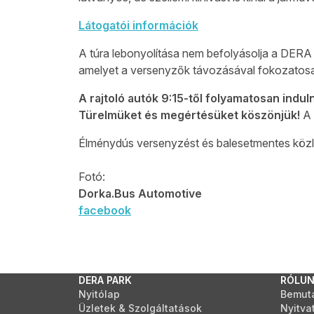
Látogatói információk
A túra lebonyolítása nem befolyásolja a DERA 
amelyet a versenyzők távozásával fokozatosan
A rajtoló autók 9:15-től folyamatosan indul
Türelmüket és megértésüket köszönjük!
A 
Élménydús versenyzést és balesetmentes közl
Fotó:
Dorka.Bus Automotive
facebook
DERA PARK
RÓLU
Nyitólap
Bemut
Üzletek & Szolgáltatások
Nyitva