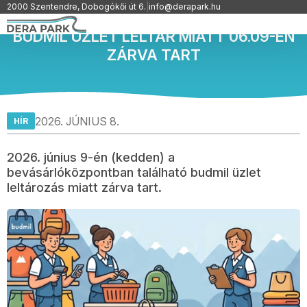
2000 Szentendre, Dobogókői út 6.
|
info@derapark.hu
BUDMIL ÜZLET LELTÁR MIATT 06.09-ÉN
ZÁRVA TART
2026. JÚNIUS 8.
HÍR
2026. június 9-én (kedden) a
bevásárlóközpontban található budmil üzlet
leltározás miatt zárva tart.