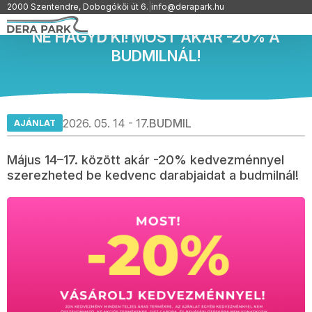
2000 Szentendre, Dobogókői út 6.
|
info@derapark.hu
NE HAGYD KI! MOST AKÁR -20% A
BUDMILNÁL!
2026. 05. 14 - 17.
BUDMIL
AJÁNLAT
Május 14–17. között akár -20% kedvezménnyel
szerezheted be kedvenc darabjaidat a budmilnál!