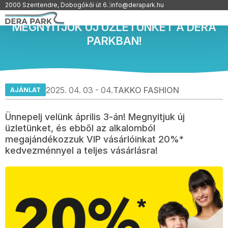
2000 Szentendre, Dobogókői út 6.
|
info@derapark.hu
MEGNYITJUK ÚJ ÜZLETÜNKET A DERA
PARKBAN!
2025. 04. 03 - 04.
TAKKO FASHION
AJÁNLAT
Ünnepelj velünk április 3-án! Megnyitjuk új
üzletünket, és ebből az alkalomból
megajándékozzuk VIP vásárlóinkat 20%*
kedvezménnyel a teljes vásárlásra!