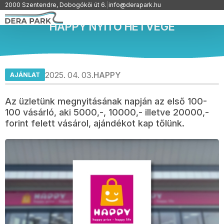
2000 Szentendre, Dobogókői út 6.
|
info@derapark.hu
HAPPY NYITÓ HÉTVÉGE
2025. 04. 03.
HAPPY
AJÁNLAT
Az üzletünk megnyitásának napján az első 100-
100 vásárló, aki 5000,-, 10000,- illetve 20000,-
forint felett vásárol, ajándékot kap tőlünk.